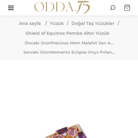
Ana sayfa
/
Yüzük
/
Doğal Taş Yüzükler
/
Shield of Equinox Pembe Altın Yüzük
Önceki Ürün
Precious Mom Malahit Sarı A...
Sonraki Ürün
Momento Eclipse Onyx Pırlan...