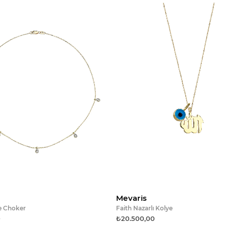
Sepete ekle
Sepet
Mevaris
e Choker
Faith Nazarlı Kolye
0
₺20.500,00