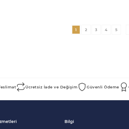
1
2
3
4
5
Teslimat
Ücretsiz İade ve Değişim
Güvenli Ödeme
zmetleri
Bilgi