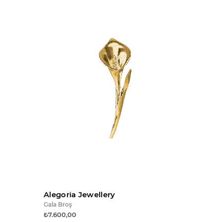
e ekle
Sepete ekle
Alegoria Jewellery
Gala Broş
₺7.600,00