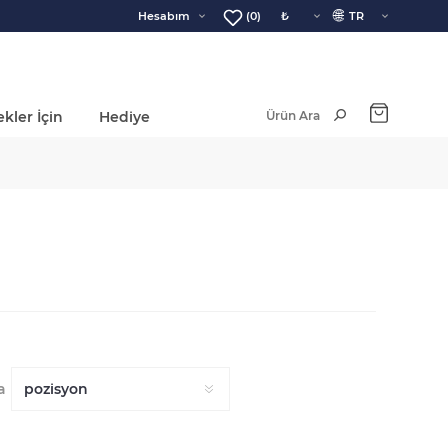
🌐
Hesabım
(0)
kler İçin
Hediye
Ara Toplam:
a