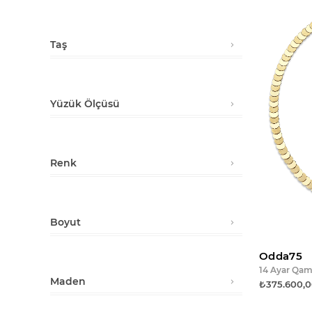
Stoktakiler
Taş
Zümrüt
Safir
Yüzük Ölçüsü
8
9
Renk
10
Yeşil
11
Lacivert
12
Boyut
Beyaz
13
S
Odda75
14
14 Ayar Qam
M
Maden
15
₺375.600,
L
16