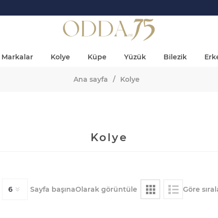
Markalar
Kolye
Küpe
Yüzük
Bilezik
Erke
Ana sayfa
/
Kolye
Kolye
Sayfa başına
Olarak görüntüle
Göre sıral