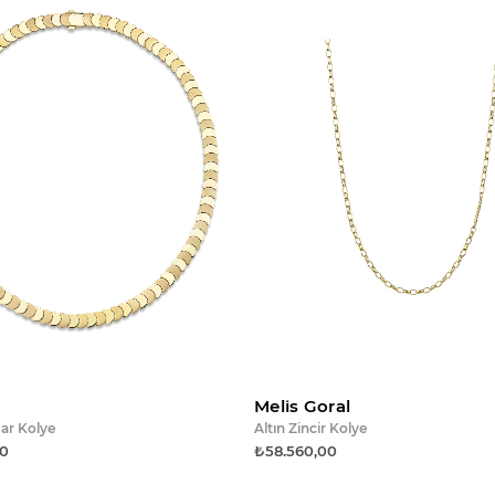
Sepete ekle
Sepet
Melis Goral
ar Kolye
Altın Zincir Kolye
00
₺58.560,00