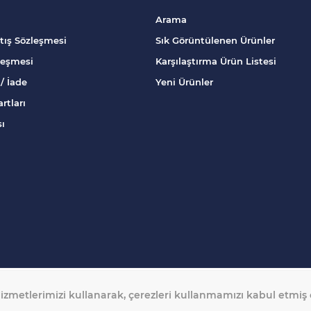
Arama
tış Sözleşmesi
Sık Görüntülenen Ürünler
zleşmesi
Karşılaştırma Ürün Listesi
/ İade
Yeni Ürünler
rtları
sı
izmetlerimizi kullanarak, çerezleri kullanmamızı kabul etmiş