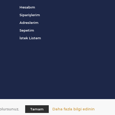
Hesabım
Siparişlerim
Adreslerim
Sepetim
İstek Listem
 olursunuz.
Daha fazla bilgi edinin
Tamam
tarafından geliştirildi