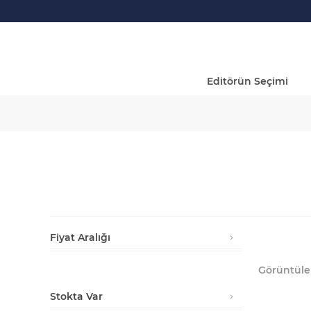
Editörün Seçimi
Fiyat Aralığı
Min:
₺3.750,00
Max:
₺733.530,00
Görüntüle
Stokta Var
3750
733530