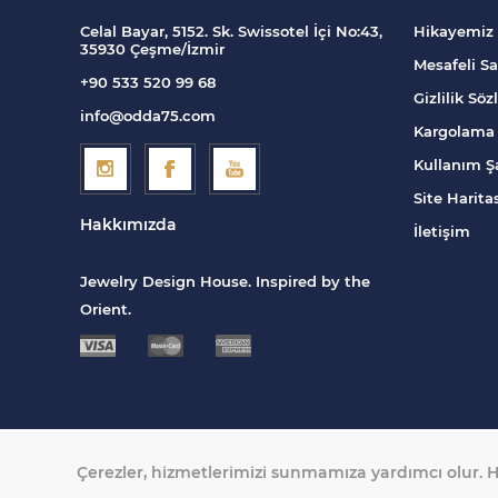
Melis Göral Focus Koleksiyonu (23)
Celal Bayar, 5152. Sk. Swissotel İçi No:43,
Hikayemiz
35930 Çeşme/İzmir
Mesafeli Sa
+90 533 520 99 68
Gizlilik Sö
info@odda75.com
Kargolama 
Kullanım Şa
Site Harita
Hakkımızda
İletişim
Jewelry Design House. Inspired by the
Orient.
Çerezler, hizmetlerimizi sunmamıza yardımcı olur. H
Telif hakkı © 2026 Odda 75. Tüm hakları saklıdır.