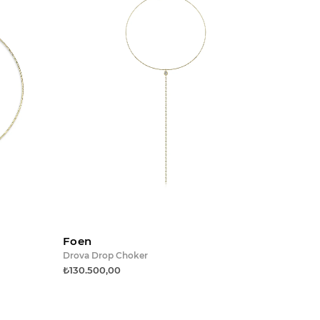
e ekle
Sepete ekle
Foen
Drova Drop Choker
₺130.500,00