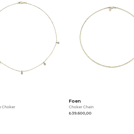
Sepete ekle
Sepet
Foen
e Choker
Choker Chain
0
₺39.600,00