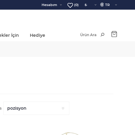
🌐
Hesabım
(0)
kler İçin
Hediye
Ara Toplam:
a