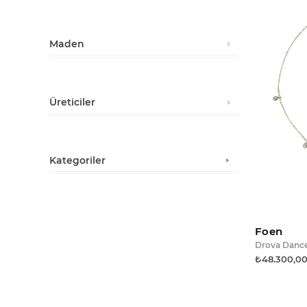
Stoktakiler
Maden
Sarı Altın
Pembe Altın
Üreticiler
Beyaz Altın
Alegoria Jewellery
Bee Goddess
Kategoriler
Foen
Just Lika
Bilezik (99)
Peracas
Kolye (239)
Foen
Minimal Kolyeler (16)
Drova Danc
₺48.300,0
Pırlanta Kolyeler (26)
Zincirler (4)
Harf Kolyeler (47)