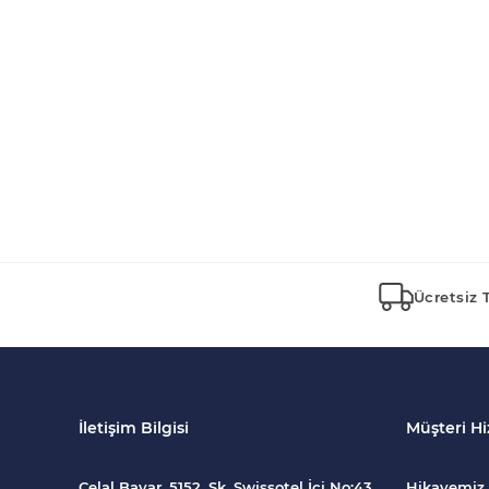
Bee Goddess Honey Koleksiyonu (85)
Melis Göral Focus Koleksiyonu (23)
Ücretsiz 
İletişim Bilgisi
Müşteri Hi
Celal Bayar, 5152. Sk. Swissotel İçi No:43,
Hikayemiz