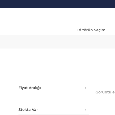
Editörün Seçimi
Fiyat Aralığı
Görüntüle
Min:
₺8.200,00
Max:
₺733.530,00
Stokta Var
8200
733530