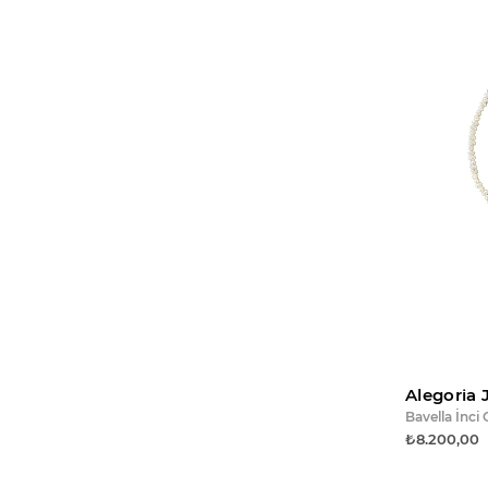
Madalyon Kolyeler (2)
Choker (8)
Charms (31)
İnci Kolyeler (16)
Mineli Kolyeler (13)
Doğal Taş Kolyeler (37)
Göz Kolyeler (15)
Renkli Taşlı Kolyeler (19)
Broş (2)
Sade Kolyeler (2)
Küpe (221)
Yüzük (169)
Alegoria 
Bavella İnci
Erkekler İçin (57)
₺8.200,00
Hediye (77)