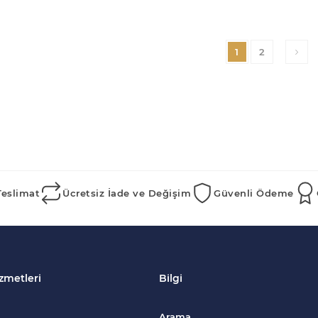
1
2
Teslimat
Ücretsiz İade ve Değişim
Güvenli Ödeme
zmetleri
Bilgi
Arama