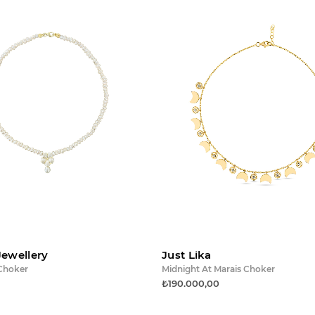
Sepete ekle
Sepet
Jewellery
Just Lika
 Choker
Midnight At Marais Choker
₺190.000,00