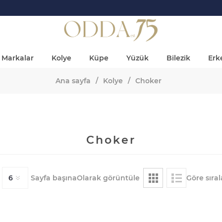
Markalar
Kolye
Küpe
Yüzük
Bilezik
Erke
Ana sayfa
/
Kolye
/
Choker
Choker
Sayfa başına
Olarak görüntüle
Göre sıral