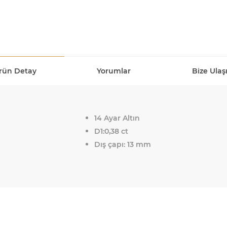
rün Detay
Yorumlar
Bize Ulaş
14 Ayar Altın
D1:0,38 ct
Dış çapı: 13 mm