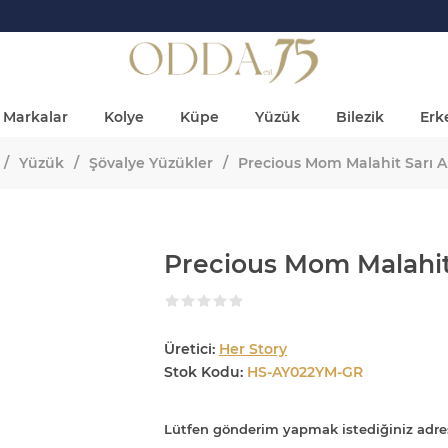
Markalar
Kolye
Küpe
Yüzük
Bilezik
Erke
/
Yüzük
/
Şövalye Yüzükler
/
Precious Mom Malahit Sarı A
Precious Mom Malahit 
Üretici:
Her Story
Stok Kodu:
HS-AY022YM-GR
Lütfen gönderim yapmak istediğiniz adre