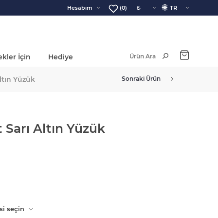
🌐
Hesabım
(0)
kler İçin
Hediye
Ara Toplam:
ltın Yüzük
Sonraki Ürün
Sarı Altın Yüzük
si seçin