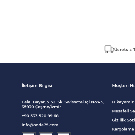
Ücretsiz 
İletişim Bilgisi
Müşteri Hi
Celal Bayar, 5152. Sk. Swissotel İçi No:43,
Hikayemiz
35930 Çeşme/İzmir
Mesafeli Sa
+90 533 520 99 68
Gizlilik Sö
info@odda75.com
Kargolama 