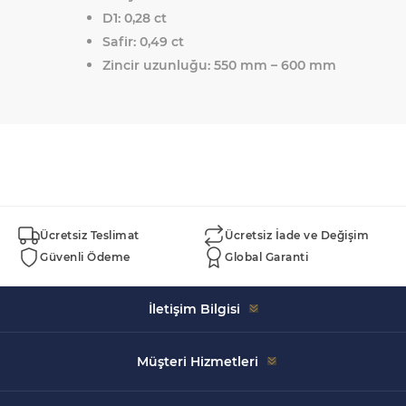
D1: 0,28 ct
Safir: 0,49 ct
Zincir uzunluğu: 550 mm – 600 mm
Ücretsiz Teslimat
Ücretsiz İade ve Değişim
Güvenli Ödeme
Global Garanti
İletişim Bilgisi
Celal Bayar, 5152. Sk. Swissotel İçi No:43, 35930 Çeşme/
Müşteri Hizmetleri
İzmir
+90 533 520 99 68
Hikayemiz