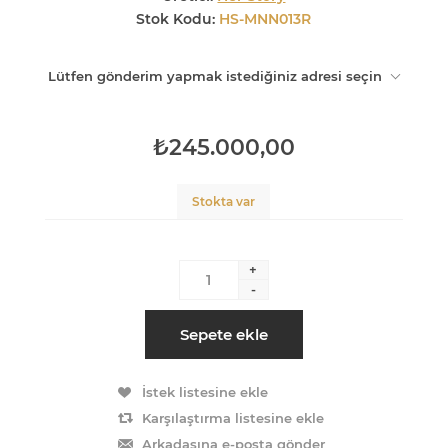
Stok Kodu:
HS-MNN013R
Lütfen gönderim yapmak istediğiniz adresi seçin
₺245.000,00
Stokta var
+
-
Sepete ekle
İstek listesine ekle
Karşılaştırma listesine ekle
Arkadaşına e-posta gönder