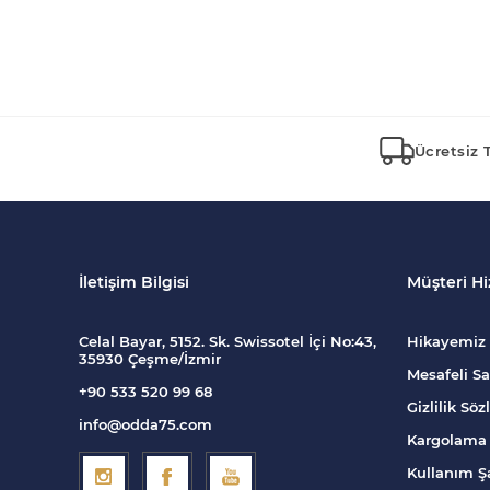
Ücretsiz 
İletişim Bilgisi
Müşteri Hi
Celal Bayar, 5152. Sk. Swissotel İçi No:43,
Hikayemiz
35930 Çeşme/İzmir
Mesafeli Sa
+90 533 520 99 68
Gizlilik Sö
info@odda75.com
Kargolama 
Kullanım Şa