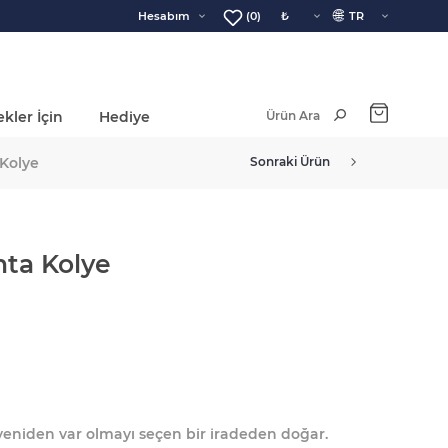
🌐
Hesabım
(0)
kler İçin
Hediye
Ara Toplam:
 Kolye
Sonraki Ürün
nta Kolye
eniden var olmayı seçen bir iradeden doğar.