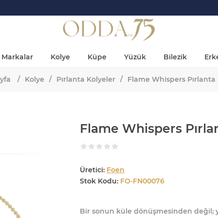
Markalar
Kolye
Küpe
Yüzük
Bilezik
Erke
yfa
/
Kolye
/
Pırlanta Kolyeler
/
Flame Whispers Pırlanta
Flame Whispers Pırla
Üretici:
Foen
Stok Kodu:
FO-FN00076
Bir sonun küle dönüşmesinden değil; y