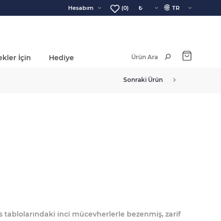
🌐
Hesabım
(0)
kler İçin
Hediye
Ara Toplam:
Sonraki Ürün
 tablolarındaki inci mücevherlerle bezenmiş, zarif