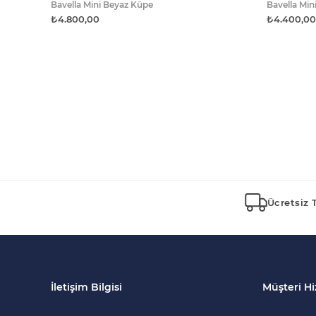
Bavella Mini Beyaz Küpe
Bavella Min
₺4.800,00
₺4.400,00
Ücretsiz 
İletişim Bilgisi
Müşteri Hi