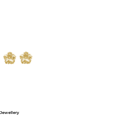
Sepete ekle
 Jewellery