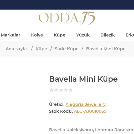
Markalar
Kolye
Küpe
Yüzük
Bilezik
Erke
Ana sayfa
/
Küpe
/
Sade Küpe
/
Bavella Mini Küpe
Bavella Mini Küpe
Üretici:
Alegoria Jewellery
Stok Kodu:
ALG-AJ0010065
Bavella Koleksiyonu, ilhamını Rönesans