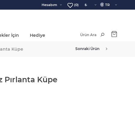
🌐
Hesabım
(0)
kler İçin
Hediye
Ara Toplam:
lanta Küpe
Sonraki Ürün
z Pırlanta Küpe