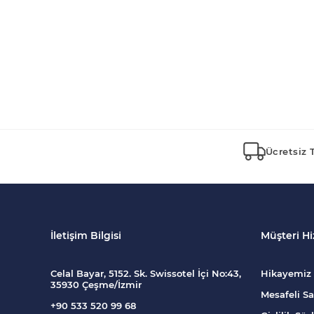
Ücretsiz 
İletişim Bilgisi
Müşteri Hi
Celal Bayar, 5152. Sk. Swissotel İçi No:43,
Hikayemiz
35930 Çeşme/İzmir
Mesafeli Sa
+90 533 520 99 68