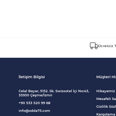
Ücretsiz 
İletişim Bilgisi
Müşteri Hi
Celal Bayar, 5152. Sk. Swissotel İçi No:43,
Hikayemiz
35930 Çeşme/İzmir
Mesafeli Sa
+90 533 520 99 68
Gizlilik Sö
info@odda75.com
Kargolama 