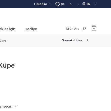
🌐
Hesabım
(0)
kler İçin
Hediye
Ara Toplam:
Küpe
Sonraki Ürün
 Küpe
si seçin