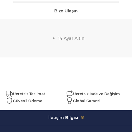
Bize Ulaşın
14 Ayar Altın
Ücretsiz Teslimat
Ücretsiz İade ve Değişim
Güvenli Ödeme
Global Garanti
İletişim Bilgisi
Celal Bayar, 5152. Sk. Swissotel İçi No:43, 35930 Çeşme/