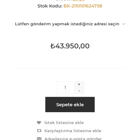
Stok Kodu:
BK-2110101624758
Lütfen gönderim yapmak istediğiniz adresi seçin
₺43.950,00
+
-
Sepete ekle
İstek listesine ekle
Karşılaştırma listesine ekle
Arkadaşına e-posta gönder