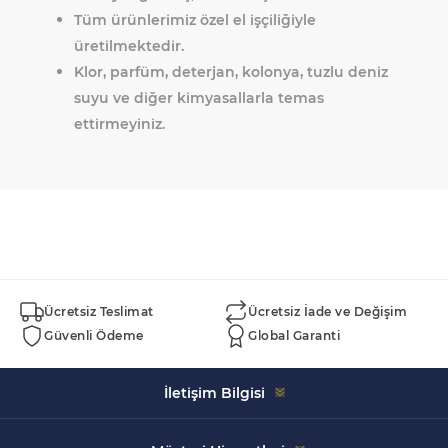
Tüm ürünlerimiz özel el işçiliğiyle
üretilmektedir.
Klor, parfüm, deterjan, kolonya, tuzlu deniz
suyu ve diğer kimyasallarla temas
ettirmeyiniz.
Ücretsiz Teslimat
Ücretsiz İade ve Değişim
Güvenli Ödeme
Global Garanti
İletişim Bilgisi
Celal Bayar, 5152. Sk. Swissotel İçi No:43, 35930 Çeşme/