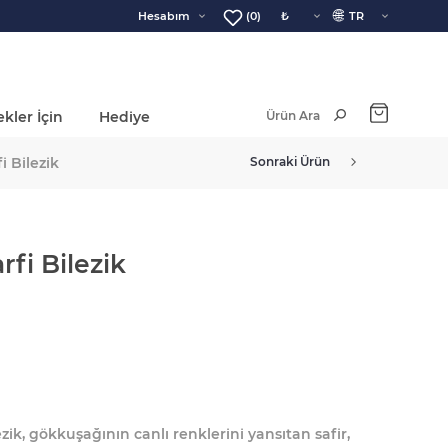
🌐
Hesabım
(0)
kler İçin
Hediye
Ara Toplam:
i Bilezik
Sonraki Ürün
fi Bilezik
zik, gökkuşağının canlı renklerini yansıtan safir,