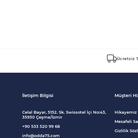
Ücretsiz 
İletişim Bilgisi
Müşteri Hi
Celal Bayar, 5152. Sk. Swissotel İçi No:43,
Hikayemiz
35930 Çeşme/İzmir
Mesafeli Sa
+90 533 520 99 68
Gizlilik Sö
info@odda75.com