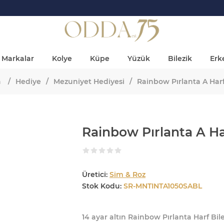
Markalar
Kolye
Küpe
Yüzük
Bilezik
Erke
a
/
Hediye
/
Mezuniyet Hediyesi
/
Rainbow Pırlanta A Harf
Rainbow Pırlanta A Har
Üretici:
Sim & Roz
Stok Kodu:
SR-MNTINTA1050SABL
14 ayar altın Rainbow Pırlanta Harf Bile