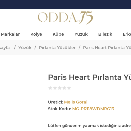
Markalar
Kolye
Küpe
Yüzük
Bilezik
Erke
sayfa
/
Yüzük
/
Pırlanta Yüzükler
/
Paris Heart Pırlanta Y
Paris Heart Pırlanta 
Üretici:
Melis Goral
Stok Kodu:
MG-PR118WDMRG13
Lütfen gönderim yapmak istediğiniz adre