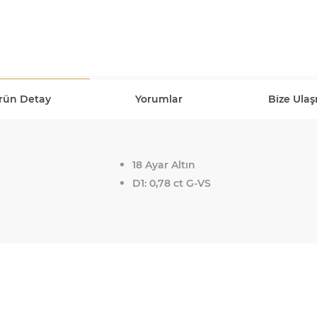
rün Detay
Yorumlar
Bize Ulaş
18 Ayar Altın
D1: 0,78 ct G-VS