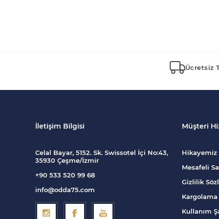
Ücretsiz 
İletişim Bilgisi
Müşteri Hi
Celal Bayar, 5152. Sk. Swissotel İçi No:43,
Hikayemiz
35930 Çeşme/İzmir
Mesafeli Sa
+90 533 520 99 68
Gizlilik Sö
info@odda75.com
Kargolama 
Kullanım Şa