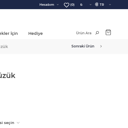
🌐
Hesabım
(0)
kler İçin
Hediye
Ara Toplam:
üzük
Sonraki Ürün
Yüzük
si seçin