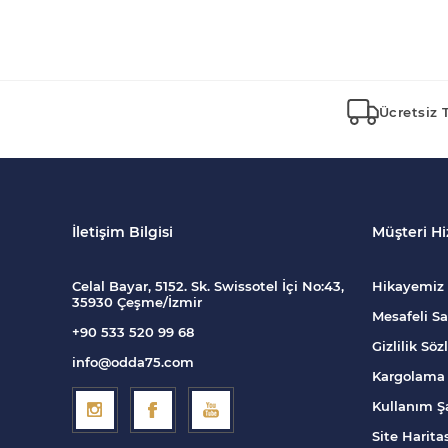
Ücretsiz 
İletişim Bilgisi
Müşteri Hi
Celal Bayar, 5152. Sk. Swissotel İçi No:43,
Hikayemiz
35930 Çeşme/İzmir
Mesafeli Sa
+90 533 520 99 68
Gizlilik Sö
info@odda75.com
Kargolama 
Kullanım Şa
Site Harita