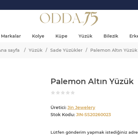
Markalar
Kolye
Küpe
Yüzük
Bilezik
Erke
Ana sayfa
/
Yüzük
/
Sade Yüzükler
/
Palemon Altın Yüzük
Palemon Altın Yüzük
Üretici:
Jin Jewelery
Stok Kodu:
JIN-SS20260023
Lütfen gönderim yapmak istediğiniz adre