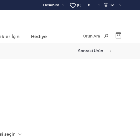
🌐
Hesabım
(0)
kler İçin
Hediye
Ara Toplam:
Sonraki Ürün
si seçin