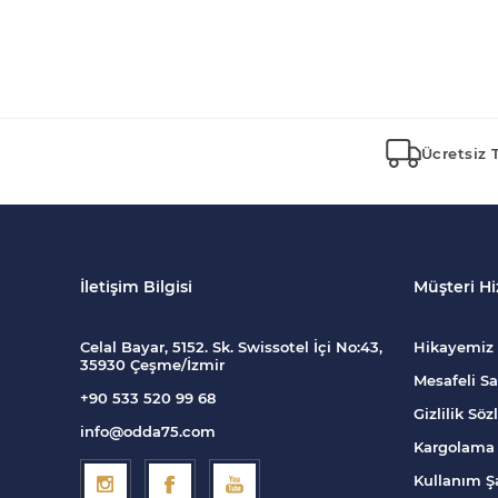
Ücretsiz 
İletişim Bilgisi
Müşteri Hi
Celal Bayar, 5152. Sk. Swissotel İçi No:43,
Hikayemiz
35930 Çeşme/İzmir
Mesafeli Sa
+90 533 520 99 68
Gizlilik Sö
info@odda75.com
Kargolama 
Kullanım Şa