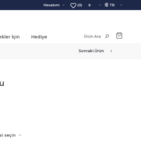
🌐
Hesabım
(0)
kler İçin
Hediye
Ara Toplam:
Sonraki Ürün
u
si seçin