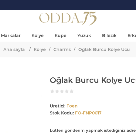
Markalar
Kolye
Küpe
Yüzük
Bilezik
Erke
Ana sayfa
/
Kolye
/
Charms
/
Oğlak Burcu Kolye Ucu
Oğlak Burcu Kolye Uc
Üretici:
Foen
Stok Kodu:
FO-FNP0017
Lütfen gönderim yapmak istediğiniz adre