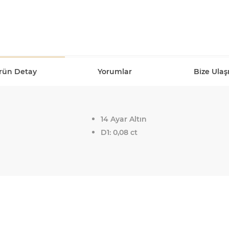
rün Detay
Yorumlar
Bize Ulaş
14 Ayar Altın
D1: 0,08 ct