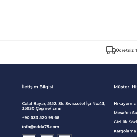
Ücretsiz 
İletişim Bilgisi
Müşteri Hi
Celal Bayar, 5152. Sk. Swissotel İçi No:43,
Hikayemiz
35930 Çeşme/İzmir
Mesafeli Sa
+90 533 520 99 68
Gizlilik Sö
info@odda75.com
Kargolama 