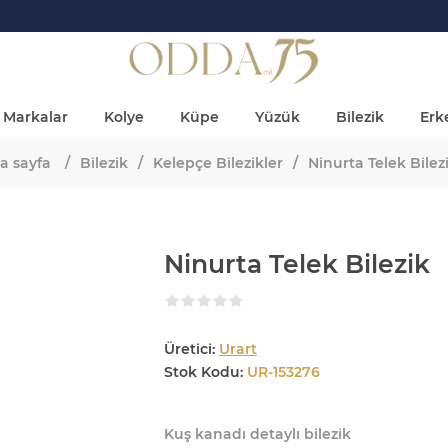
Markalar
Kolye
Küpe
Yüzük
Bilezik
Erke
a sayfa
/
Bilezik
/
Kelepçe Bilezikler
/
Ninurta Telek Bilez
Ninurta Telek Bilezik
Üretici:
Urart
Stok Kodu:
UR-153276
Kuş kanadı detaylı bilezik