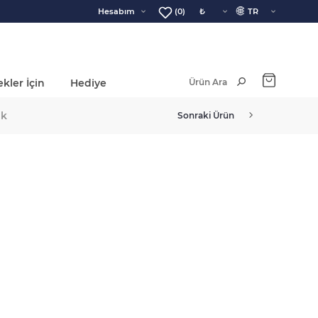
🌐
Hesabım
(0)
kler İçin
Hediye
Ara Toplam:
ik
Sonraki Ürün