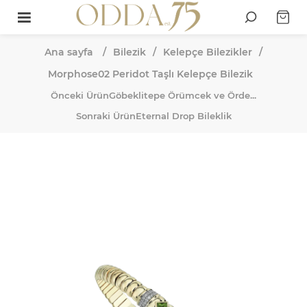
Ana sayfa
/
Bilezik
/
Kelepçe Bilezikler
/
Morphose02 Peridot Taşlı Kelepçe Bilezik
Önceki Ürün
Göbeklitepe Örümcek ve Örde...
Sonraki Ürün
Eternal Drop Bileklik