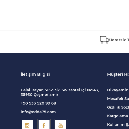
Ücretsiz 
İletişim Bilgisi
Müşteri Hi
Celal Bayar, 5152. Sk. Swissotel İçi No:43,
Hikayemiz
35930 Çeşme/İzmir
Mesafeli Sa
+90 533 520 99 68
Gizlilik Sö
info@odda75.com
Kargolama 
Kullanım Şa