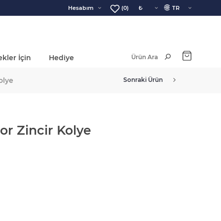
🌐
Hesabım
(0)
kler İçin
Hediye
Ara Toplam:
olye
Sonraki Ürün
or Zincir Kolye