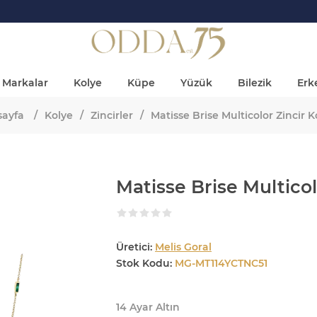
Markalar
Kolye
Küpe
Yüzük
Bilezik
Erke
sayfa
/
Kolye
/
Zincirler
/
Matisse Brise Multicolor Zincir K
Matisse Brise Multicol
Üretici:
Melis Goral
Stok Kodu:
MG-MT114YCTNC51
14 Ayar Altın