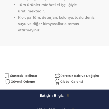
Tüm ürünlerimiz özel el işçiliğiyle
üretilmektedir.
Klor, parfüm, deterjan, kolonya, tuzlu deniz
suyu ve diğer kimyasallarla temas
ettirmeyiniz.
Ücretsiz Teslimat
Ücretsiz İade ve Değişim
Güvenli Ödeme
Global Garanti
İletişim Bilgisi
Celal Bayar, 5152. Sk. Swissotel İçi No:43, 35930 Çeşme/