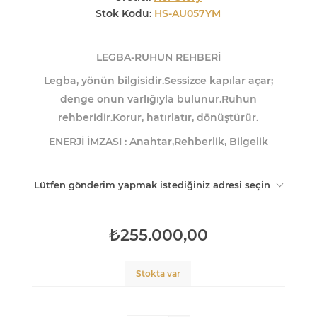
Stok Kodu:
HS-AU057YM
LEGBA-RUHUN REHBERİ
Legba, yönün bilgisidir.
Sessizce kapılar açar;
denge onun varlığıyla bulunur.
Ruhun
rehberidir.
Korur, hatırlatır, dönüştürür.
ENERJİ İMZASI : Anahtar,Rehberlik, Bilgelik
Lütfen gönderim yapmak istediğiniz adresi seçin
₺255.000,00
Stokta var