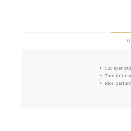
Ü
925 ayar güm
Tüm ürünleri
Klor, parfüm