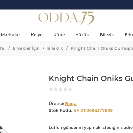
Markalar
Kolye
Küpe
Yüzük
Bilezik
Erke
fa
/
Erkekler İçin
/
Bileklik
/
Knight Chain Oniks Gümüş B
Knight Chain Oniks G
Üretici:
Boga
Stok Kodu:
BK-2110096377899
Lütfen gönderim yapmak istediğiniz adre