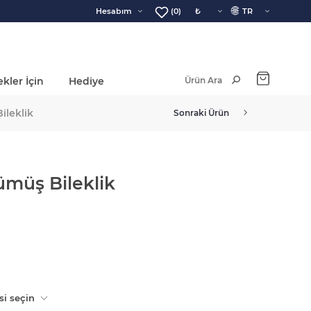
🌐
Hesabım
(0)
kler İçin
Hediye
Ara Toplam:
ileklik
Sonraki Ürün
ümüş Bileklik
si seçin