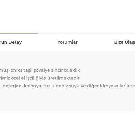
rün Detay
Yorumlar
Bize Ulaş
üş, oniks taşlı şövalye zincir bileklik
miz özel el işçiliğiyle üretilmektedir.
, deterjan, kolonya, tuzlu deniz suyu ve diğer kimyasallarla t