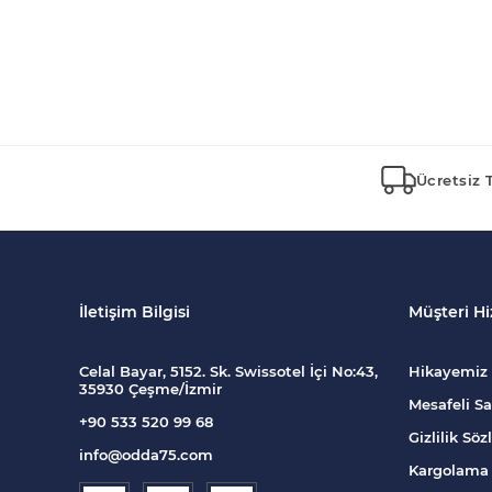
Ücretsiz 
İletişim Bilgisi
Müşteri Hi
Celal Bayar, 5152. Sk. Swissotel İçi No:43,
Hikayemiz
35930 Çeşme/İzmir
Mesafeli Sa
+90 533 520 99 68
Gizlilik Sö
info@odda75.com
Kargolama 