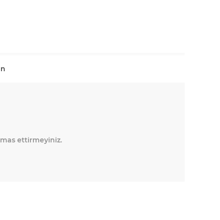
ın
emas ettirmeyiniz.