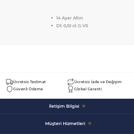
14 Ayar Altın
D1: 0,10 ct G-VS
Ücretsiz Teslimat
Ücretsiz İade ve Değişim
Güvenli Ödeme
Global Garanti
İletişim Bilgisi
Celal Bayar, 5152. Sk. Swissotel İçi No:43, 35930 Çeşme/
Müşteri Hizmetleri
İzmir
+90 533 520 99 68