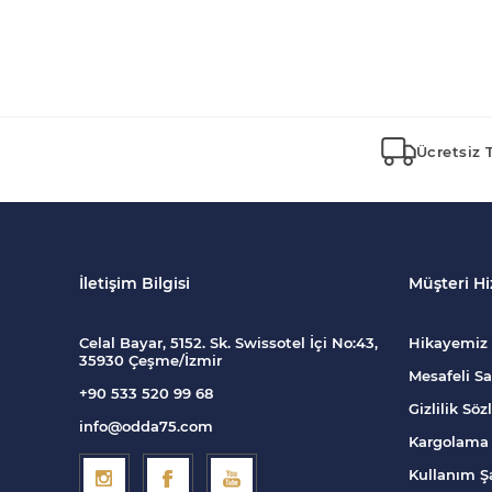
Ücretsiz 
İletişim Bilgisi
Müşteri Hi
Celal Bayar, 5152. Sk. Swissotel İçi No:43,
Hikayemiz
35930 Çeşme/İzmir
Mesafeli Sa
+90 533 520 99 68
Gizlilik Sö
info@odda75.com
Kargolama 
Kullanım Şa