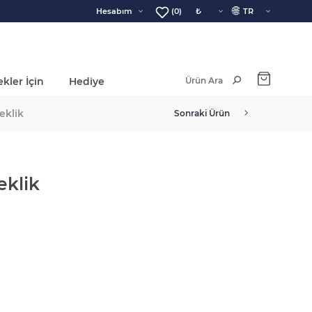
🌐
Hesabım
(0)
kler İçin
Hediye
Ara Toplam:
eklik
Sonraki Ürün
eklik