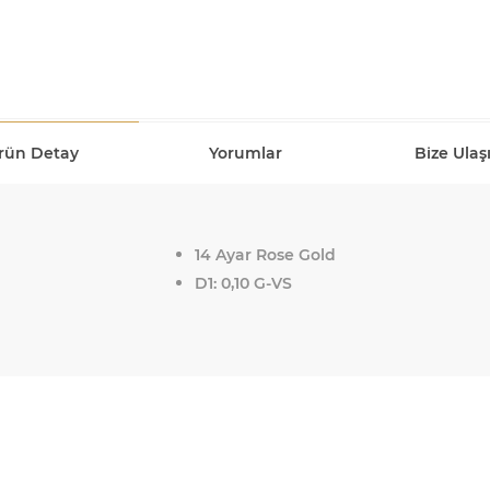
rün Detay
Yorumlar
Bize Ulaş
14 Ayar Rose Gold
D1: 0,10 G-VS