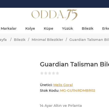
Markalar
Kolye
Küpe
Yüzük
Bilezik
Erke
ayfa
/
Bilezik
/
Minimal Bilezikler
/
Guardian Talisman Bil
Guardian Talisman Bil
Üretici:
Melis Goral
Stok Kodu:
MG-GU114RDMBR02
14 Ayar Altın ve Pırlanta