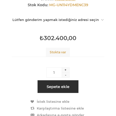
Stok Kodu:
MG-UN114YDMENC39
Lütfen gönderim yapmak istediğiniz adresi seçin
₺302.400,00
Stokta var
+
-
Sepete ekle
İstek listesine ekle
Karşılaştırma listesine ekle
Arkadaşına e-posta gönder