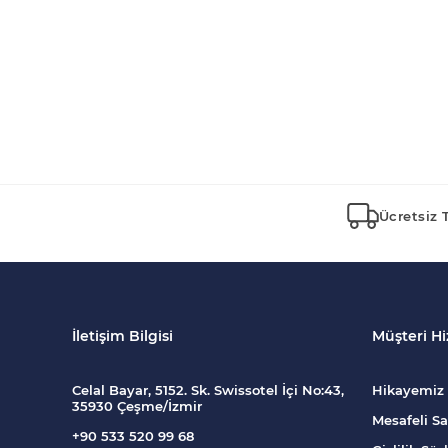
Ücretsiz 
İletişim Bilgisi
Müşteri Hi
Celal Bayar, 5152. Sk. Swissotel İçi No:43,
Hikayemiz
35930 Çeşme/İzmir
Mesafeli Sa
+90 533 520 99 68