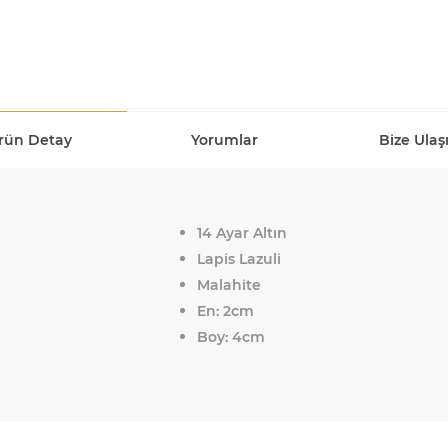
rün Detay
Yorumlar
Bize Ulaş
14 Ayar Altın
Lapis Lazuli
Malahite
En: 2cm
Boy: 4cm