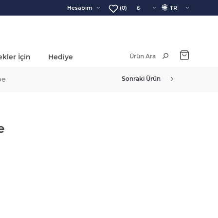
🌐
Hesabım
(0)
kler İçin
Hediye
Ara Toplam:
pe
Sonraki Ürün
e