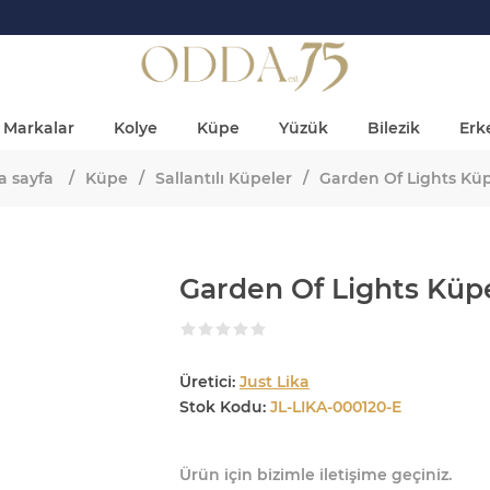
Markalar
Kolye
Küpe
Yüzük
Bilezik
Erke
a sayfa
/
Küpe
/
Sallantılı Küpeler
/
Garden Of Lights Kü
Garden Of Lights Küp
Üretici:
Just Lika
Stok Kodu:
JL-LIKA-000120-E
Ürün için bizimle iletişime geçiniz.