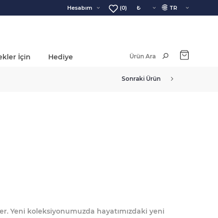
🌐
Hesabım
(0)
kler İçin
Hediye
Ara Toplam:
Sonraki Ürün
ler. Yeni koleksiyonumuzda hayatımızdaki yeni