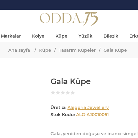
Markalar
Kolye
Küpe
Yüzük
Bilezik
Erke
Ana sayfa
/
Küpe
/
Tasarım Küpeler
/
Gala Küpe
Gala Küpe
Üretici:
Alegoria Jewellery
Stok Kodu:
ALG-AJ0010061
Gala, yeniden doğuşu ve inancı simge