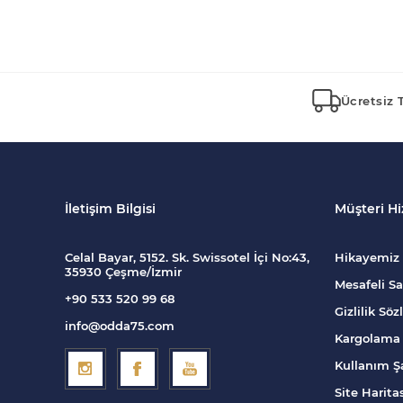
Ücretsiz 
İletişim Bilgisi
Müşteri Hi
Celal Bayar, 5152. Sk. Swissotel İçi No:43,
Hikayemiz
35930 Çeşme/İzmir
Mesafeli Sa
+90 533 520 99 68
Gizlilik Sö
info@odda75.com
Kargolama 
Kullanım Şa
Site Harita