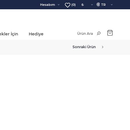
🌐
Hesabım
(0)
kler İçin
Hediye
Ara Toplam:
Sonraki Ürün