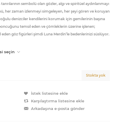
ş tanrılarının sembolü olan gözler, algı ve spiritüel aydınlanmayı
zünü, her zaman izlenmeyi simgeleyen, her şeyi gören ve koruyan
Doğulu denizciler kendilerini korumak için gemilerinin başına
 boncuğunu temsil eden ve çömleklerin üzerine işlenen;
eden göz figürleri şimdi Luna Merdin’le bedenlerinizi süslüyor.
si seçin
Stokta yok
İstek listesine ekle
Karşılaştırma listesine ekle
Arkadaşına e-posta gönder