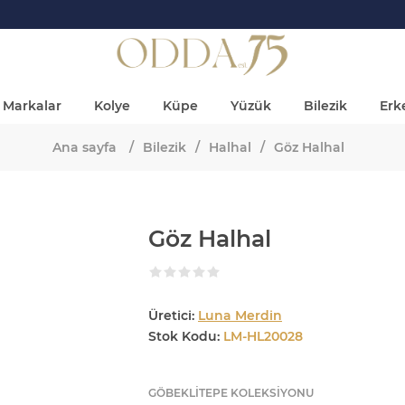
Markalar
Kolye
Küpe
Yüzük
Bilezik
Erke
Ana sayfa
/
Bilezik
/
Halhal
/
Göz Halhal
Göz Halhal
Üretici:
Luna Merdin
Stok Kodu:
LM-HL20028
GÖBEKLİTEPE KOLEKSİYONU