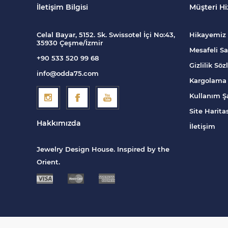
İletişim Bilgisi
Müşteri Hi
Celal Bayar, 5152. Sk. Swissotel İçi No:43,
Hikayemiz
35930 Çeşme/İzmir
Mesafeli Sa
+90 533 520 99 68
Gizlilik Sö
info@odda75.com
Kargolama 
Kullanım Şa
Site Harita
Hakkımızda
İletişim
Jewelry Design House. Inspired by the
Orient.