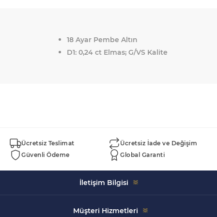
18 Ayar Pembe Altın
D1: 0,24 ct Elmas; G/VS Kalite
Ücretsiz Teslimat
Ücretsiz İade ve Değişim
Güvenli Ödeme
Global Garanti
İletişim Bilgisi
Celal Bayar, 5152. Sk. Swissotel İçi No:43, 35930 Çeşme/
Müşteri Hizmetleri
İzmir