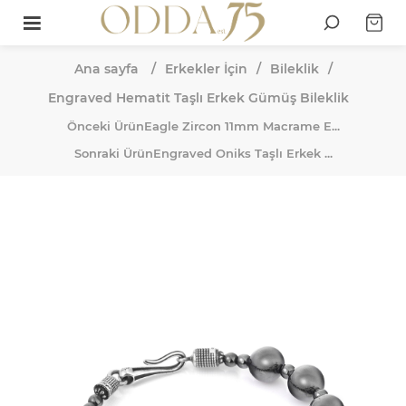
Ana sayfa
/
Erkekler İçin
/
Bileklik
/
Engraved Hematit Taşlı Erkek Gümüş Bileklik
Önceki Ürün
Eagle Zircon 11mm Macrame E...
Sonraki Ürün
Engraved Oniks Taşlı Erkek ...