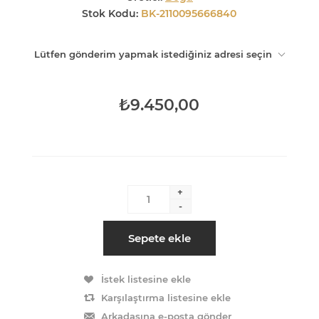
Stok Kodu:
BK-2110095666840
Lütfen gönderim yapmak istediğiniz adresi seçin
₺9.450,00
+
-
Sepete ekle
İstek listesine ekle
Karşılaştırma listesine ekle
Arkadaşına e-posta gönder