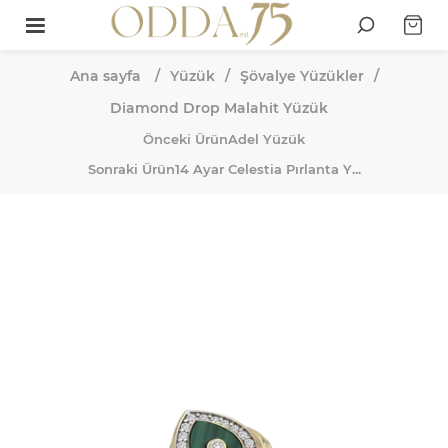
Ana sayfa
/
Yüzük
/
Şövalye Yüzükler
/
Diamond Drop Malahit Yüzük
Önceki Ürün
Adel Yüzük
Sonraki Ürün
14 Ayar Celestia Pırlanta Y...