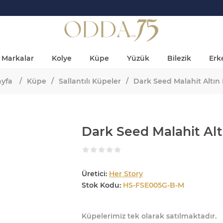
Markalar
Kolye
Küpe
Yüzük
Bilezik
Erke
ayfa
/
Küpe
/
Sallantılı Küpeler
/
Dark Seed Malahit Altın
Dark Seed Malahit Al
Üretici:
Her Story
Stok Kodu:
HS-FSE005G-B-M
Küpelerimiz tek olarak satılmaktadır.