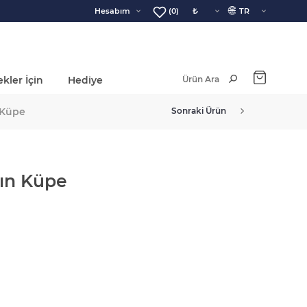
🌐
Hesabım
(0)
kler İçin
Hediye
Ara Toplam:
 Küpe
Sonraki Ürün
tın Küpe