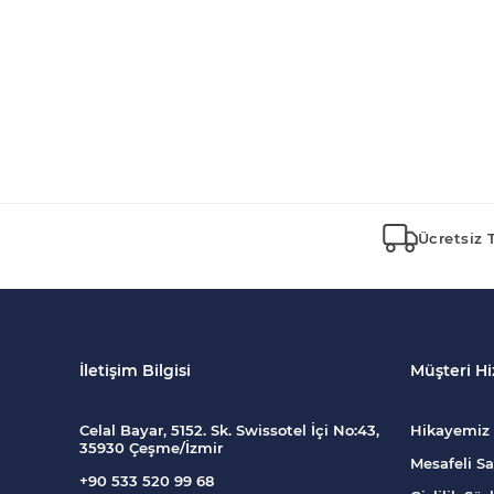
Ücretsiz 
İletişim Bilgisi
Müşteri Hi
Celal Bayar, 5152. Sk. Swissotel İçi No:43,
Hikayemiz
35930 Çeşme/İzmir
Mesafeli Sa
+90 533 520 99 68