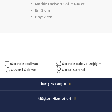
Markiz Lacivert Safir:
1,06 ct
En: 2 cm
Boy: 2 cm
Ücretsiz Teslimat
Ücretsiz İade ve Değişim
Güvenli Ödeme
Global Garanti
İletişim Bilgisi
Celal Bayar, 5152. Sk. Swissotel İçi No:43, 35930 Çeşme/
Müşteri Hizmetleri
İzmir
+90 533 520 99 68
Hikayemiz