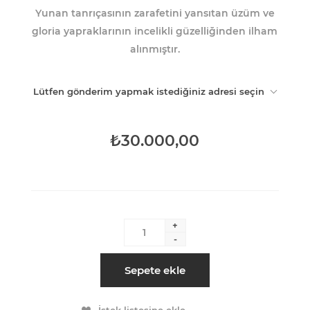
Yunan tanrıçasının zarafetini yansıtan üzüm ve
gloria yapraklarının incelikli güzelliğinden ilham
alınmıştır.
Lütfen gönderim yapmak istediğiniz adresi seçin
₺30.000,00
+
-
Sepete ekle
İstek listesine ekle