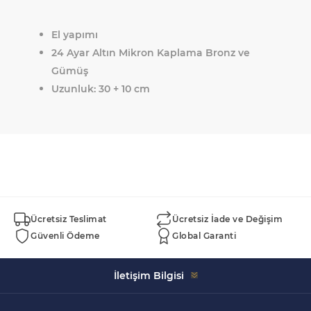
El yapımı
24 Ayar Altın Mikron Kaplama Bronz ve
Gümüş
Uzunluk: 30 + 10 cm
Ücretsiz Teslimat
Ücretsiz İade ve Değişim
Güvenli Ödeme
Global Garanti
İletişim Bilgisi
Celal Bayar, 5152. Sk. Swissotel İçi No:43, 35930 Çeşme/