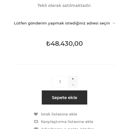
Tekli olarak satılmaktadır.
Lütfen gönderim yapmak istediğiniz adresi seçin
₺48.430,00
+
-
Sepete ekle
İstek listesine ekle
Karşılaştırma listesine ekle
Arkadaşına e-posta gönder