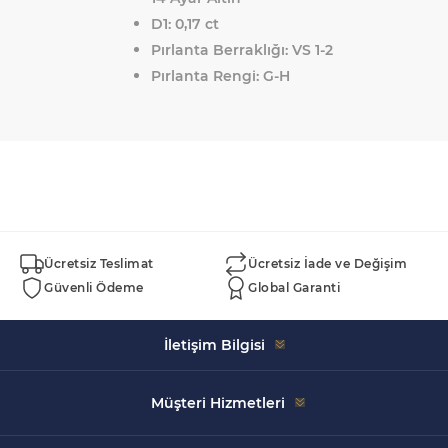
D1: 0,17 ct
Pırlanta
Berraklığı: VS 1-2
Pırlanta Rengi: G-H
Ücretsiz Teslimat
Ücretsiz İade ve Değişim
Güvenli Ödeme
Global Garanti
İletişim Bilgisi
Celal Bayar, 5152. Sk. Swissotel İçi No:43, 35930 Çeşme/
Müşteri Hizmetleri
İzmir
+90 533 520 99 68