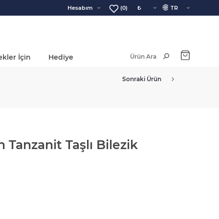
🌐
Hesabım
(0)
kler İçin
Hediye
Ara Toplam:
Sonraki Ürün
Tanzanit Taşlı Bilezik