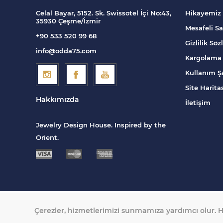
Celal Bayar, 5152. Sk. Swissotel İçi No:43,
Hikayemiz
35930 Çeşme/İzmir
Mesafeli Sa
+90 533 520 99 68
Gizlilik Sö
info@odda75.com
Kargolama 
Kullanım Şa
Site Harita
Hakkımızda
İletişim
Jewelry Design House. Inspired by the
Orient.
Çerezler, hizmetlerimizi sunmamıza yardımcı olur. H
Telif hakkı © 2026 Odda 75. Tüm hakları saklıdır.