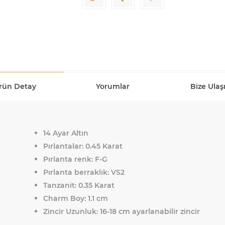
rün Detay
Yorumlar
Bize Ulaş
14 Ayar Altın
Pırlantalar: 0.45 Karat
Pırlanta renk: F-G
Pırlanta berraklık: VS2
Tanzanit: 0.35 Karat
Charm Boy: 1.1 cm
Zincir Uzunluk: 16-18 cm ayarlanabilir zincir