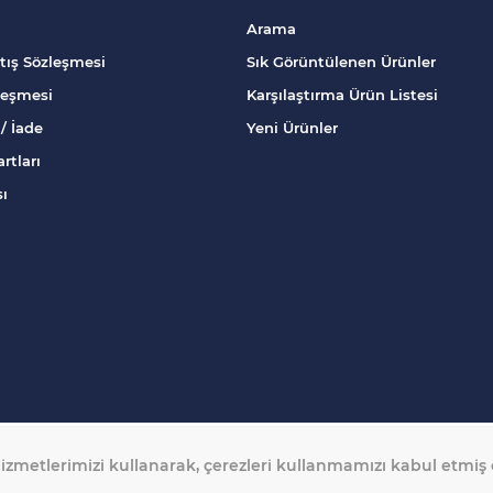
Arama
tış Sözleşmesi
Sık Görüntülenen Ürünler
zleşmesi
Karşılaştırma Ürün Listesi
/ İade
Yeni Ürünler
rtları
sı
izmetlerimizi kullanarak, çerezleri kullanmamızı kabul etmiş