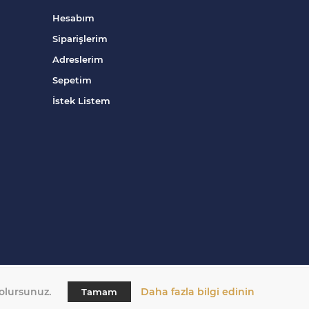
Hesabım
Siparişlerim
Adreslerim
Sepetim
İstek Listem
 olursunuz.
Daha fazla bilgi edinin
Tamam
tarafından geliştirildi