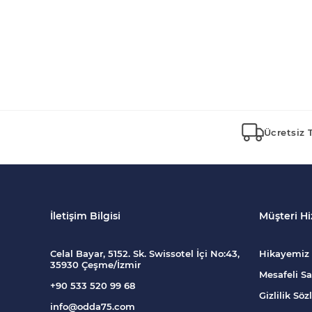
Ücretsiz 
İletişim Bilgisi
Müşteri Hi
Celal Bayar, 5152. Sk. Swissotel İçi No:43,
Hikayemiz
35930 Çeşme/İzmir
Mesafeli Sa
+90 533 520 99 68
Gizlilik Sö
info@odda75.com