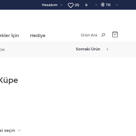
🌐
Hesabım
(0)
kler İçin
Hediye
Ara Toplam:
pe
Sonraki Ürün
 Küpe
si seçin